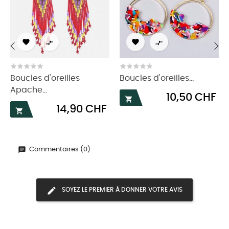




‹
›
Boucles d'oreilles
Boucles d'oreilles...
Apache...
Prix
10,50 CHF

Prix
14,90 CHF

Commentaires (0)
SOYEZ LE PREMIER À DONNER VOTRE AVIS