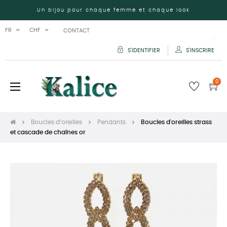
Un bijou pour chaque femme et chaque look
FR
CHF
CONTACT
S'IDENTIFIER
S'INSCRIRE
0
Basculer
☰
la
navigation
Boucles d’oreilles
Pendants
Boucles d'oreilles strass
et cascade de chaînes or