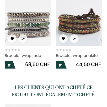




‹
›
Bracelet wrap jade
Bracelet wrap unakite
Prix
Prix
68,50 CHF
44,50 CHF


LES CLIENTS QUI ONT ACHETÉ CE
PRODUIT ONT ÉGALEMENT ACHETÉ: