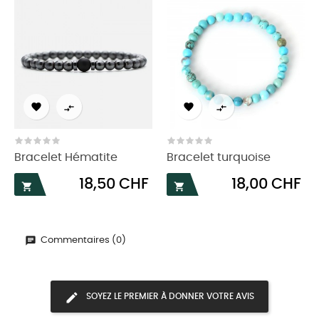




Bracelet Hématite
Bracelet turquoise
Prix
Prix
18,50 CHF
18,00 CHF


Commentaires (0)
SOYEZ LE PREMIER À DONNER VOTRE AVIS