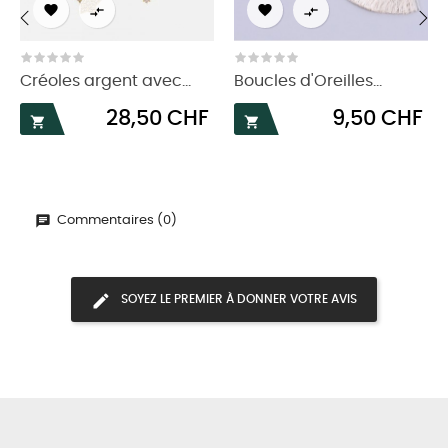




‹
›
Créoles argent avec...
Boucles d'Oreilles...
Prix
Prix
28,50 CHF
9,50 CHF


Commentaires (0)
SOYEZ LE PREMIER À DONNER VOTRE AVIS