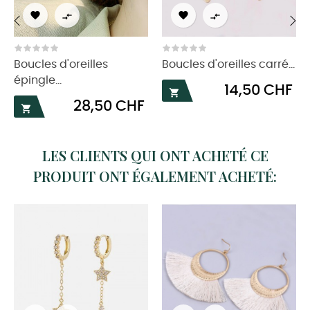




‹
›
Boucles d'oreilles
Boucles d'oreilles carré...
épingle...
Prix
14,50 CHF

Prix
28,50 CHF

LES CLIENTS QUI ONT ACHETÉ CE
PRODUIT ONT ÉGALEMENT ACHETÉ: