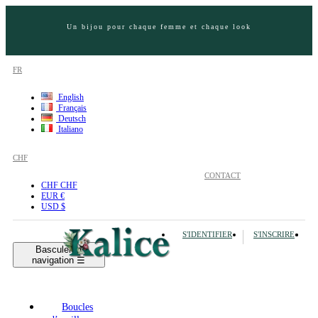
Un bijou pour chaque femme et chaque look
FR
English
Français
Deutsch
Italiano
CHF
CONTACT
CHF CHF
EUR €
USD $
S'IDENTIFIER
S'INSCRIRE
Basculer la
navigation
☰
Boucles