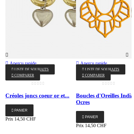

Aperçu rapide

Aperçu rapide
‹
›

LISTE DE SOUHAITS

LISTE DE SOUHAITS

COMPARER

COMPARER
Créoles joncs coeur or et...
Boucles d'Oreilles India
Ocres

PANIER

PANIER
Prix
14,50 CHF
Prix
14,50 CHF