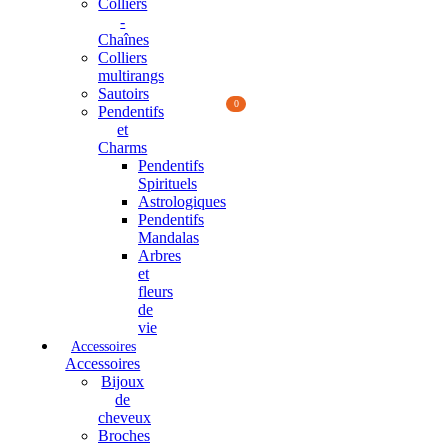
Colliers
-
Chaînes
Colliers
multirangs
Sautoirs
0
Pendentifs
et
Charms
Pendentifs
Spirituels
Astrologiques
Pendentifs
Mandalas
Arbres
et
fleurs
de
vie
Accessoires
Accessoires
Bijoux
de
cheveux
Broches