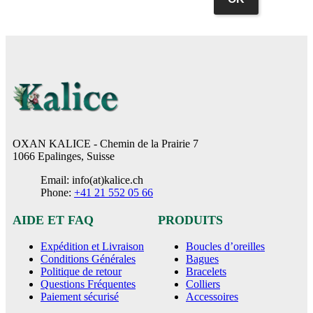
OXAN KALICE - Chemin de la Prairie 7
1066 Epalinges, Suisse
Email
: info(at)kalice.ch
Phone
:
+41 21 552 05 66
AIDE ET FAQ
PRODUITS
Expédition et Livraison
Boucles d’oreilles
Conditions Générales
Bagues
Politique de retour
Bracelets
Questions Fréquentes
Colliers
Paiement sécurisé
Accessoires