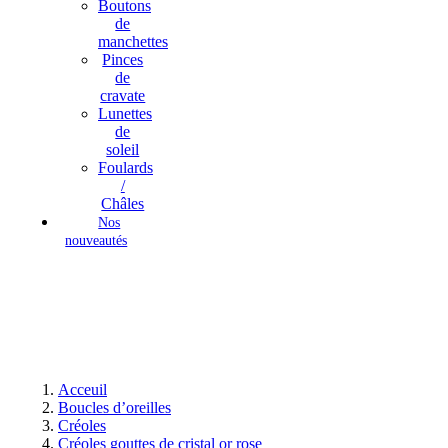
Boutons
de
manchettes
Pinces
de
cravate
Lunettes
de
soleil
Foulards
/
Châles
Nos
nouveautés
Acceuil
Boucles d’oreilles
Créoles
Créoles gouttes de cristal or rose