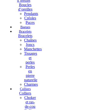
d’oreilles
Boucles
d’oreilles
Pendants
Créoles
Puces
Bagues
Bracelets
Bracelets
Chaînes
Joncs
Manchettes
Tissages
et
perles
Perles
en
pierre
naturelle
Charmes
Colliers
Colliers
Choker
et ras-
de-cou