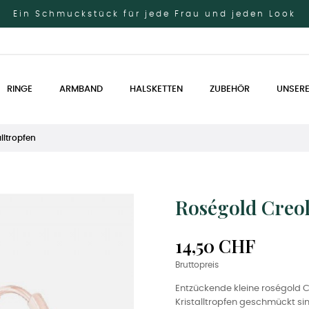
Ein Schmuckstück für jede Frau und jeden Look
RINGE
ARMBAND
HALSKETTEN
ZUBEHÖR
UNSERE
lltropfen
Roségold Creol
14,50 CHF
Bruttopreis
Entzückende kleine roségold 
Kristalltropfen geschmückt si