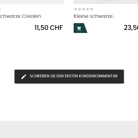
schwarze Creolen
Kleine schwarze...
Preis
Preis
11,50 CHF
23,5

SCHREIBEN SIE DEN ERSTEN KUNDENKOMMENTAR