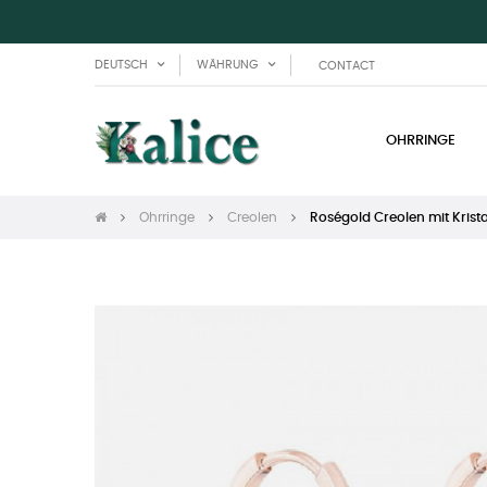
DEUTSCH
WÄHRUNG
CONTACT
OHRRINGE
Ohrringe
Creolen
Roségold Creolen mit Krista