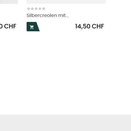
Silbercreolen mit...
Preis
0 CHF
14,50 CHF
