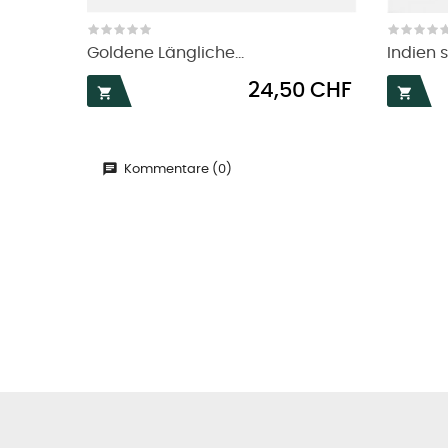
Goldene Längliche...
Indien 
Preis
24,50 CHF


Kommentare (0)