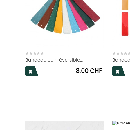
Bandeau cuir réversible...
Bandeau
Prix
8,00 CHF

