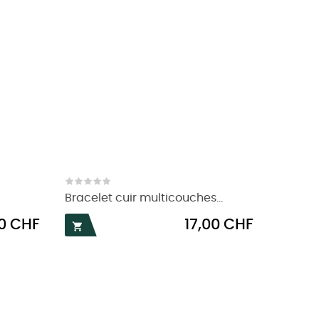
Bracelet cuir multicouches...
Prix
0 CHF
17,00 CHF
