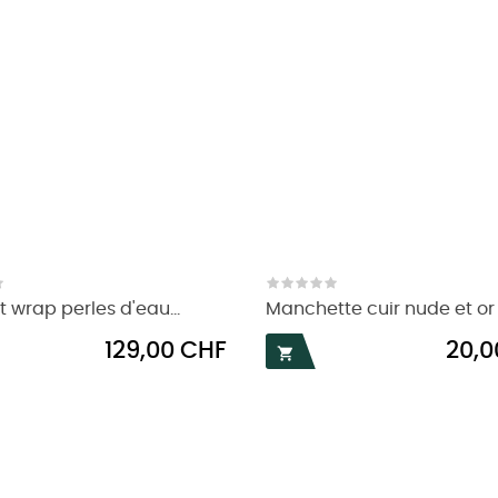
t wrap perles d'eau...
Manchette cuir nude et or
Prix
Prix
129,00 CHF
20,0
