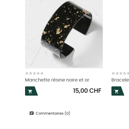
Manchette résine noire et or
Bracele
Prix
15,00 CHF


Commentaires (0)