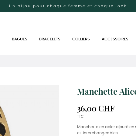
Un bijou pour chaque femme et chaque look
BAGUES
BRACELETS
COLLIERS
ACCESSOIRES
Manchette Alic
36,00 CHF
TTC
Manchette en acier ajouré en 
et. interchangeables.